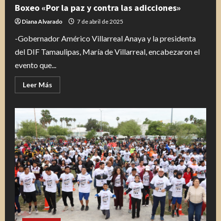
Boxeo «Por la paz y contra las adicciones»
Diana Alvarado
7 de abril de 2025
-Gobernador Américo Villarreal Anaya y la presidenta
del DIF Tamaulipas, María de Villarreal, encabezaron el
evento que...
Leer
Leer Más
más
acerca
de
Tamaulipas
presente
en
Clase
Nacional
de
Boxeo
«Por
la
paz
y
contra
las
adicciones»