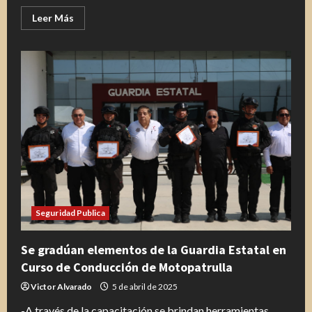
Leer
Leer Más
más
acerca
de
Refuerzan
brigadistas
de
la
SEDUMA
combate
a
incendio
de
pastizales
en
Tula
Seguridad Publica
Se gradúan elementos de la Guardia Estatal en
Curso de Conducción de Motopatrulla
Victor Alvarado
5 de abril de 2025
-A través de la capacitación se brindan herramientas