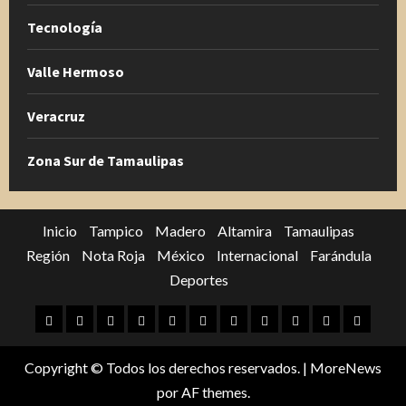
Tecnología
Valle Hermoso
Veracruz
Zona Sur de Tamaulipas
Inicio
Tampico
Madero
Altamira
Tamaulipas
Región
Nota Roja
México
Internacional
Farándula
Deportes
Inicio
Tampico
Madero
Altamira
Tamaulipas
Región
Nota
México
Internacional
Farándula
Deporte
Roja
Copyright © Todos los derechos reservados.
|
MoreNews
por AF themes.