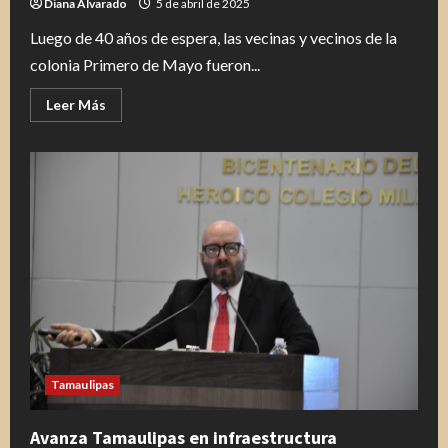
Diana Alvarado
5 de abril de 2025
Luego de 40 años de espera, las vecinas y vecinos de la
colonia Primero de Mayo fueron...
Leer
Leer Más
más
acerca
de
Tras
40
años
de
espera,
Erasmo
arranca
nueva
obra
de
pavimentación
Tamaulipas
Avanza Tamaulipas en infraestructura