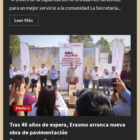
para un mejor servicio a la comunidad La Secretaría...
Leer
Leer Más
más
acerca
de
Se
gradúan
elementos
de
la
Guardia
Estatal
en
Curso
de
Conducción
de
Motopatrulla
Madero
Tras 40 años de espera, Erasmo arranca nueva
obra de pavimentación