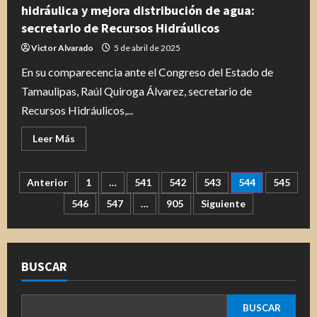
hidráulica y mejora distribución de agua:
secretario de Recursos Hidráulicos
Victor Alvarado
5 de abril de 2025
En su comparecencia ante el Congreso del Estado de
Tamaulipas, Raúl Quiroga Álvarez, secretario de
Recursos Hidráulicos,...
Leer
Leer Más
más
acerca
de
Avanza
Paginación
Anterior
1
…
541
542
543
544
545
Tamaulipas
en
546
547
…
905
Siguiente
infraestructura
de
hidráulica
y
mejora
entradas
distribución
de
BUSCAR
agua:
secretario
de
Recursos
Hidráulicos
BUSCAR