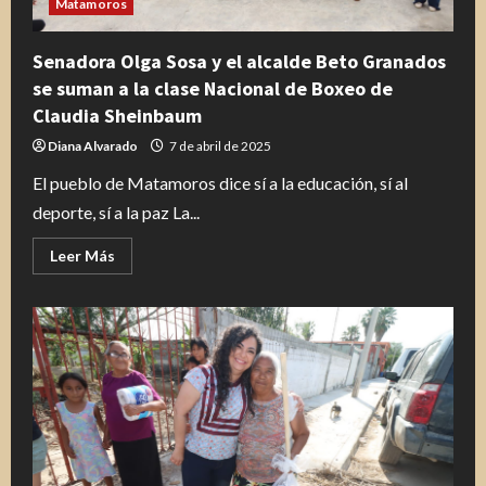
Matamoros
Senadora Olga Sosa y el alcalde Beto Granados
se suman a la clase Nacional de Boxeo de
Claudia Sheinbaum
Diana Alvarado
7 de abril de 2025
El pueblo de Matamoros dice sí a la educación, sí al
deporte, sí a la paz La...
Leer
Leer Más
más
acerca
de
Senadora
Olga
Sosa
y
el
alcalde
Beto
Granados
se
suman
a
la