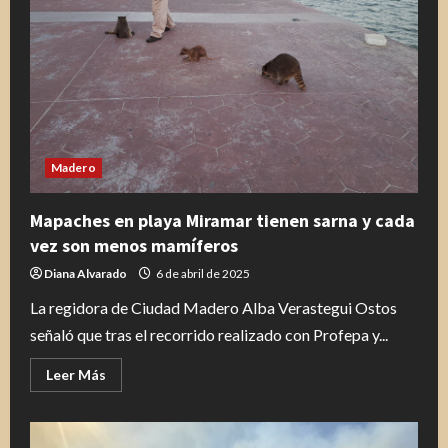
apoyo
solidario
al
pueblo
de
Reynosa
Madero
Mapaches en playa Miramar tienen sarna y cada
vez son menos mamíferos
Diana Alvarado
6 de abril de 2025
La regidora de Ciudad Madero Alba Verastegui Ostos
señaló que tras el recorrido realizado con Profepa y...
Leer
Leer Más
más
acerca
de
Mapaches
en