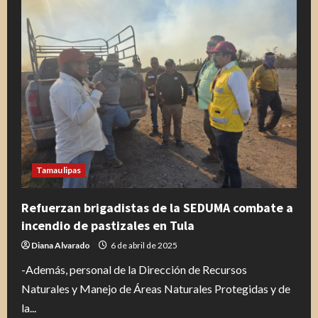
playa
Miramar
tienen
sarna
y
cada
vez
son
menos
mamíferos
Tamaulipas
Refuerzan brigadistas de la SEDUMA combate a
incendio de pastizales en Tula
Diana Alvarado
6 de abril de 2025
-Además, personal de la Dirección de Recursos
Naturales y Manejo de Áreas Naturales Protegidas y de
la...