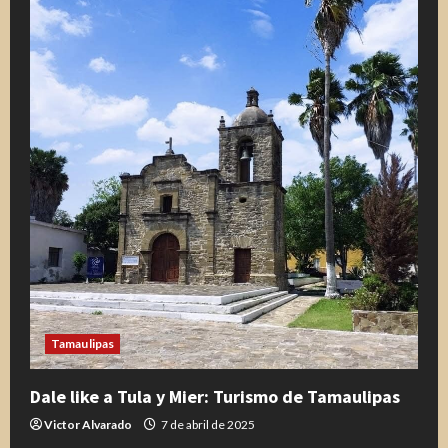
de
Villarreal
conviven
con
miles
de
familias
en
DIFzania
Tamaulipas
Dale like a Tula y Mier: Turismo de Tamaulipas
Victor Alvarado
7 de abril de 2025