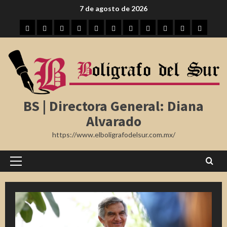
Saltar
7 de agosto de 2026
al
Inicio
Tampico
Madero
Altamira
Tamaulipas
Región
Nota
México
Internacional
Farándula
Deporte
contenido
Roja
BS | Directora General: Diana
Alvarado
https://www.elboligrafodelsur.com.mx/
Menú
principal