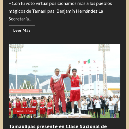
– Con tu voto virtual posicionamos más a los pueblos
mágicos de Tamaulipas: Benjamín Hernández La
Secretaría...
Leer
Leer Más
más
acerca
de
Dale
like
a
Tula
y
Mier:
Turismo
de
Tamaulipas
Tamaulipas
Tamaulipas presente en Clase Nacional de