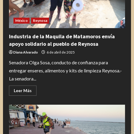
clase
Nacional
de
Boxeo
de
México
Reynosa
Claudia
Sheinbaum
Industria de la Maquila de Matamoros envía
apoyo solidario al pueblo de Reynosa
Diana Alvarado
6 de abril de 2025
Senadora Olga Sosa, conducto de confianza para
entregar enseres, alimentos y kits de limpieza Reynosa.-
La senadora...
Leer
Leer Más
más
acerca
de
Industria
de
la
Maquila
de
Matamoros
envía