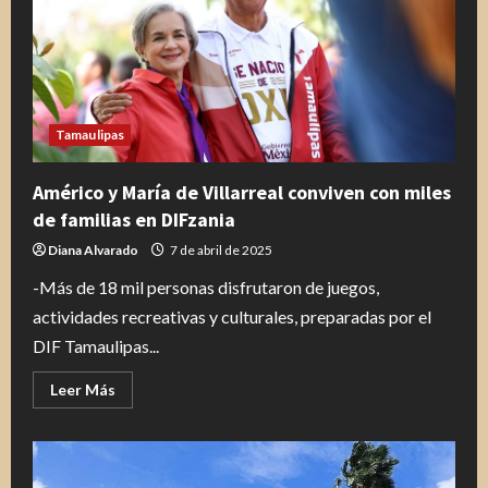
Tamaulipas
Américo y María de Villarreal conviven con miles
de familias en DIFzania
Diana Alvarado
7 de abril de 2025
-Más de 18 mil personas disfrutaron de juegos,
actividades recreativas y culturales, preparadas por el
DIF Tamaulipas...
Leer
Leer Más
más
acerca
de
Américo
y
María