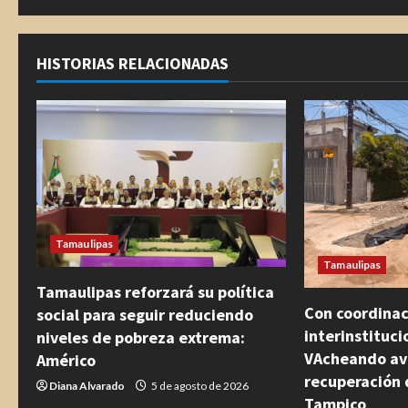
g
u
HISTORIAS RELACIONADAS
e
l
e
y
e
Tamaulipas
n
Tamaulipas
Tamaulipas reforzará su política
d
Con coordinac
social para seguir reduciendo
interinstituc
niveles de pobreza extrema:
o
VAcheando av
Américo
recuperación 
Diana Alvarado
5 de agosto de 2026
Tampico