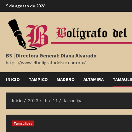
Saltar
5 de agosto de 2026
al
contenido
BS | Directora General: Diana Alvarado
https://www.elboligrafodelsur.com.mx/
INICIO
TAMPICO
MADERO
ALTAMIRA
TAMAULI
Inicio
2023
th
11
Tamaulipas
Tamaulipas