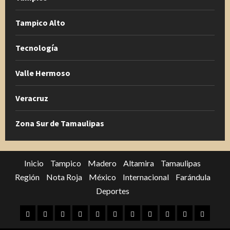
Tampico Alto
Tecnología
Valle Hermoso
Veracruz
Zona Sur de Tamaulipas
Inicio
Tampico
Madero
Altamira
Tamaulipas
Región
Nota Roja
México
Internacional
Farándula
Deportes
Inicio
Tampico
Madero
Altamira
Tamaulipas
Región
Nota
México
Internacional
Farándula
Deporte
Roja