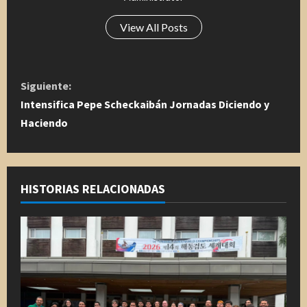
View All Posts
S
Siguiente:
i
Intensifica Pepe Scheckaibán Jornadas Diciendo y
Haciendo
g
u
HISTORIAS RELACIONADAS
e
l
e
y