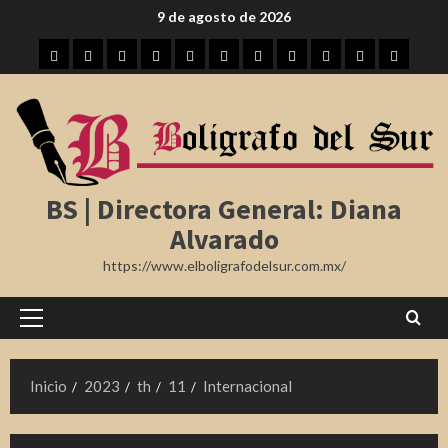
Saltar
9 de agosto de 2026
al
Inicio
Tampico
Madero
Altamira
Tamaulipas
Región
Nota
México
Internacional
Farándula
Deporte
contenido
Roja
BS | Directora General: Diana
Alvarado
https://www.elboligrafodelsur.com.mx/
Menú
principal
Inicio
2023
th
11
Internacional