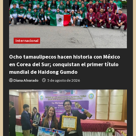
e
n
d
o
Internacional
Ocho tamaulipecos hacen historia con México
en Corea del Sur; conquistan el primer título
mundial de Haidong Gumdo
Diana Alvarado
5 de agosto de 2026