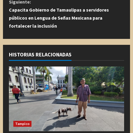
Siguiente:
u
Capacita Gobierno de Tamaulipas a servidores
públicos en Lengua de Señas Mexicana para
e
fortalecer la inclusión
l
e
HISTORIAS RELACIONADAS
y
e
n
d
o
Tampico