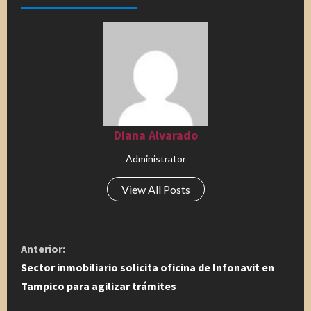
Diana Alvarado
Administrator
View All Posts
S
Anterior:
i
Sector inmobiliario solicita oficina de Infonavit en
Tampico para agilizar trámites
g