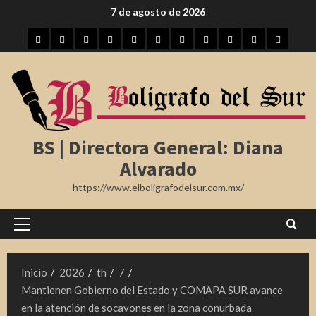
Saltar
7 de agosto de 2026
al
Inicio
Tampico
Madero
Altamira
Tamaulipas
Región
Nota
México
Internacional
Farándula
Deporte
contenido
Roja
BS | Directora General: Diana
Alvarado
https://www.elboligrafodelsur.com.mx/
Menú
principal
Inicio
2026
th
7
Mantienen Gobierno del Estado y COMAPA SUR avance
en la atención de socavones en la zona conurbada