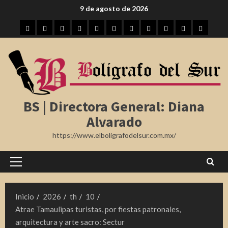
Saltar
9 de agosto de 2026
al
Inicio
Tampico
Madero
Altamira
Tamaulipas
Región
Nota
México
Internacional
Farándula
Deporte
contenido
Roja
BS | Directora General: Diana
Alvarado
https://www.elboligrafodelsur.com.mx/
Menú
principal
Inicio
2026
th
10
Atrae Tamaulipas turistas, por fiestas patronales,
arquitectura y arte sacro: Sectur