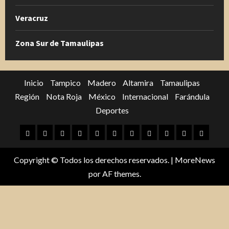
Veracruz
Zona Sur de Tamaulipas
Inicio
Tampico
Madero
Altamira
Tamaulipas
Región
Nota Roja
México
Internacional
Farándula
Deportes
Inicio
Tampico
Madero
Altamira
Tamaulipas
Región
Nota
México
Internacional
Farándula
Deporte
Roja
Copyright © Todos los derechos reservados.
|
MoreNews
por AF themes.