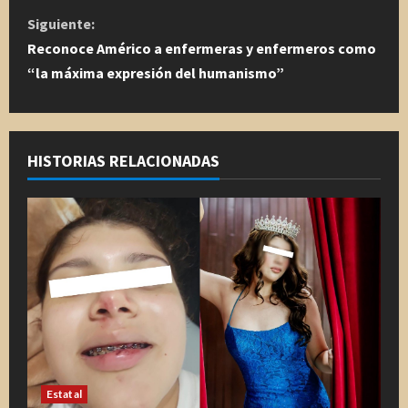
g
Siguiente:
u
Reconoce Américo a enfermeras y enfermeros como
“la máxima expresión del humanismo”
e
l
e
HISTORIAS RELACIONADAS
y
e
n
d
o
Estatal