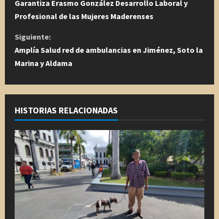
i
Garantiza Erasmo González Desarrollo Laboral y
Profesional de las Mujeres Maderenses
g
Siguiente:
u
Amplía Salud red de ambulancias en Jiménez, Soto la
Marina y Aldama
e
l
e
HISTORIAS RELACIONADAS
y
e
n
d
o