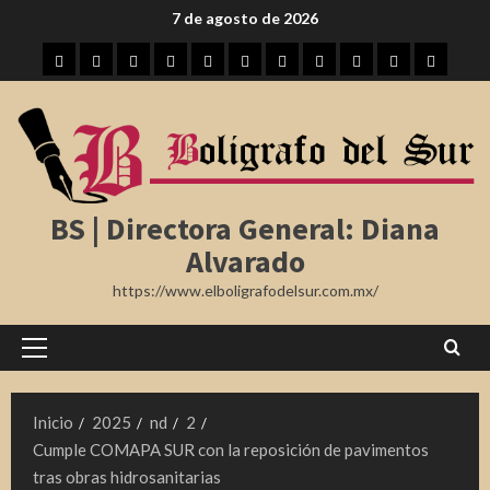
Saltar
7 de agosto de 2026
al
Inicio
Tampico
Madero
Altamira
Tamaulipas
Región
Nota
México
Internacional
Farándula
Deporte
contenido
Roja
BS | Directora General: Diana
Alvarado
https://www.elboligrafodelsur.com.mx/
Menú
principal
Inicio
2025
nd
2
Cumple COMAPA SUR con la reposición de pavimentos
tras obras hidrosanitarias