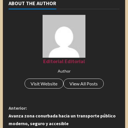
ABOUT THE AUTHOR
Editorial Editorial
Author
Visit Website
View All Posts
S
Anterior:
i
Avanza zona conurbada hacia un transporte público
moderno, seguro y accesible