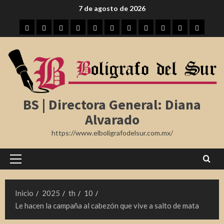
Saltar
7 de agosto de 2026
al
Inicio
Tampico
Madero
Altamira
Tamaulipas
Región
Nota
México
Internacional
Farándula
Deporte
contenido
Roja
BS | Directora General: Diana
Alvarado
https://www.elboligrafodelsur.com.mx/
Menú
principal
Inicio
2025
th
10
Le hacen la campaña al cabezón que vive a salto de mata