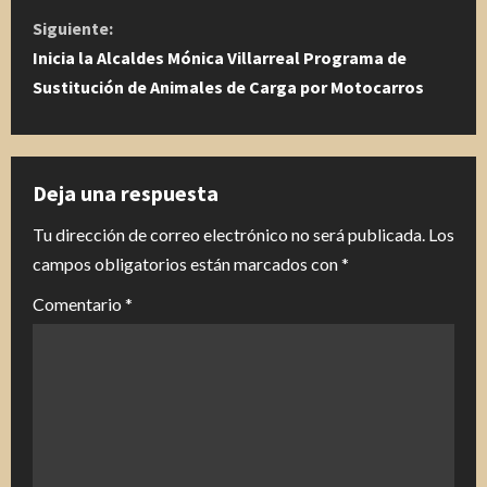
g
Siguiente:
u
Inicia la Alcaldes Mónica Villarreal Programa de
Sustitución de Animales de Carga por Motocarros
e
l
e
Deja una respuesta
y
Tu dirección de correo electrónico no será publicada.
Los
campos obligatorios están marcados con
*
e
Comentario
*
n
d
o