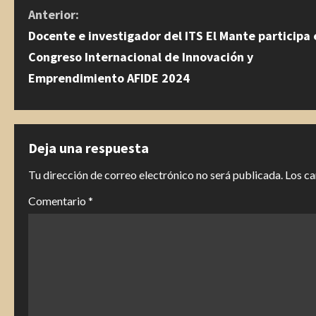
S
Anterior:
Docente e investigador del ITS El Mante participa 
i
Congreso Internacional de Innovación y
g
Emprendimiento AFIDE 2024
u
e
Deja una respuesta
l
Tu dirección de correo electrónico no será publicada.
Los c
e
Comentario
*
y
e
n
d