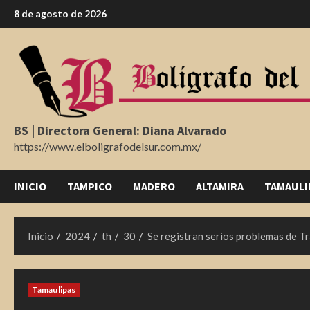
Saltar
8 de agosto de 2026
al
contenido
BS | Directora General: Diana Alvarado
https://www.elboligrafodelsur.com.mx/
INICIO
TAMPICO
MADERO
ALTAMIRA
TAMAULI
Inicio
2024
th
30
Se registran serios problemas de 
Tamaulipas