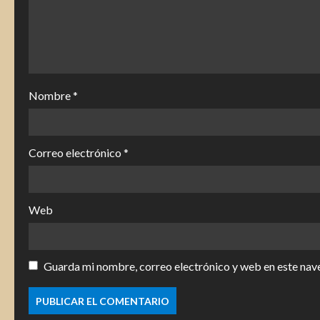
o
Nombre
*
Correo electrónico
*
Web
Guarda mi nombre, correo electrónico y web en este nav