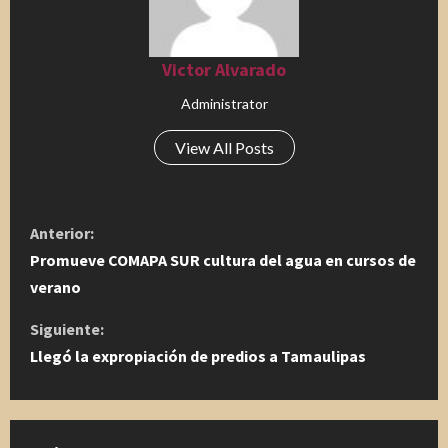
Victor Alvarado
Administrator
View All Posts
S
Anterior:
i
Promueve COMAPA SUR cultura del agua en cursos de
verano
g
Siguiente:
u
Llegó la expropiación de predios a Tamaulipas
e
l