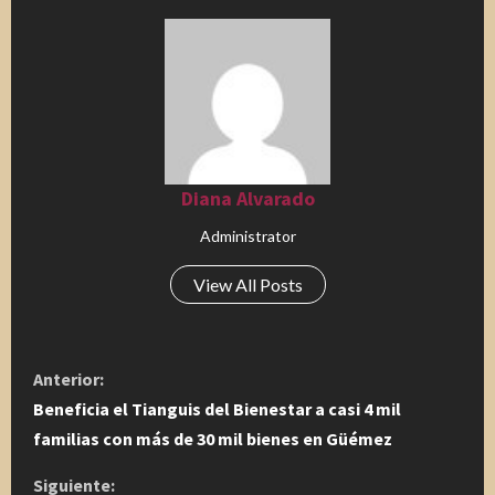
Diana Alvarado
Administrator
View All Posts
S
Anterior:
i
Beneficia el Tianguis del Bienestar a casi 4 mil
familias con más de 30 mil bienes en Güémez
g
Siguiente: