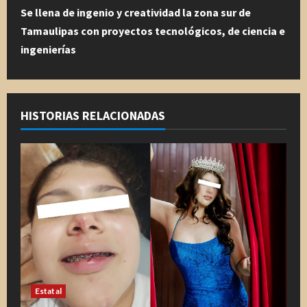
u
Se llena de ingenio y creatividad la zona sur de
Tamaulipas con proyectos tecnológicos, de ciencia e
e
ingenierías
l
e
HISTORIAS RELACIONADAS
y
e
n
d
o
Estatal