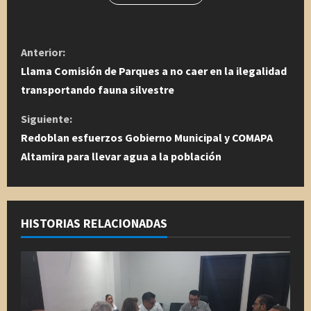
S
Anterior:
i
Llama Comisión de Parques a no caer en la ilegalidad
transportando fauna silvestre
g
Siguiente:
u
Redoblan esfuerzos Gobierno Municipal y COMAPA
Altamira para llevar agua a la población
e
l
e
HISTORIAS RELACIONADAS
y
e
n