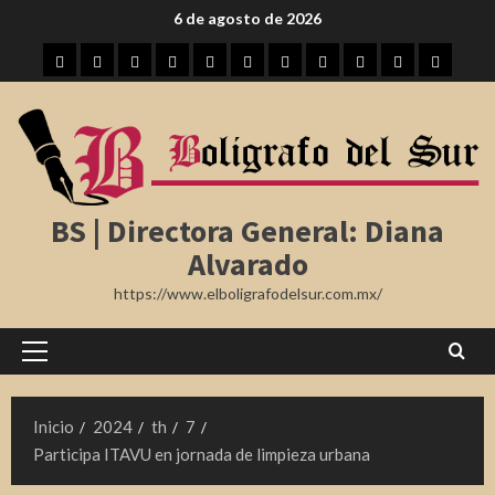
Saltar
6 de agosto de 2026
al
Inicio
Tampico
Madero
Altamira
Tamaulipas
Región
Nota
México
Internacional
Farándula
Deporte
contenido
Roja
BS | Directora General: Diana
Alvarado
https://www.elboligrafodelsur.com.mx/
Menú
principal
Inicio
2024
th
7
Participa ITAVU en jornada de limpieza urbana