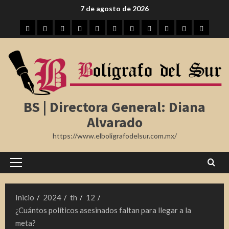
Saltar
7 de agosto de 2026
al
Inicio
Tampico
Madero
Altamira
Tamaulipas
Región
Nota
México
Internacional
Farándula
Deporte
contenido
Roja
BS | Directora General: Diana
Alvarado
https://www.elboligrafodelsur.com.mx/
Menú
principal
Inicio
2024
th
12
¿Cuántos políticos asesinados faltan para llegar a la
meta?