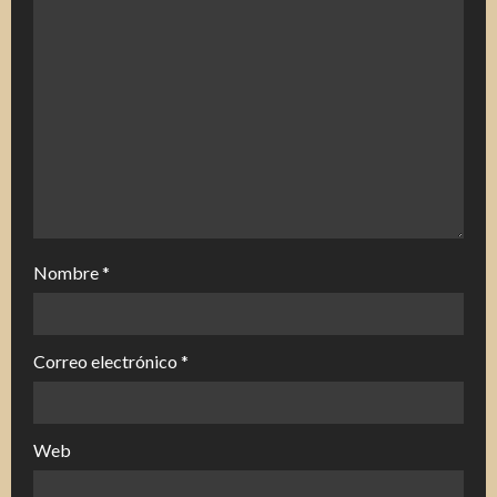
d
o
Nombre
*
Correo electrónico
*
Web