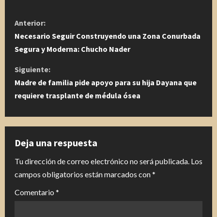
S
Anterior:
i
Necesario Seguir Construyendo una Zona Conurbada
Segura y Moderna: Chucho Nader
g
Siguiente:
u
Madre de familia pide apoyo para su hija Dayana que
requiere trasplante de médula ósea
e
l
e
Deja una respuesta
y
Tu dirección de correo electrónico no será publicada.
Los
campos obligatorios están marcados con
*
e
Comentario
*
n