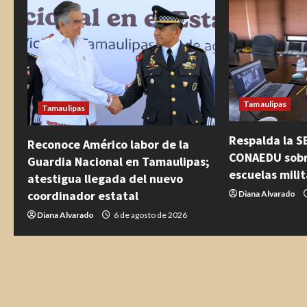
l
e
y
e
Tamaulipas
Tamaulipas
n
Respalda la S
Reconoce Américo labor de la
d
CONAEDU sobre
Guardia Nacional en Tamaulipas;
escuelas mili
o
atestigua llegada del nuevo
coordinador estatal
Diana Alvarado
Diana Alvarado
6 de agosto de 2026