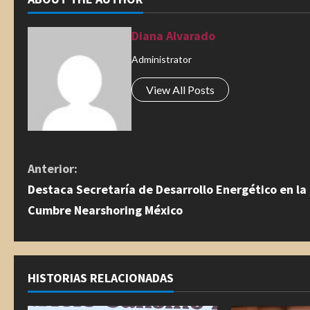
Diana Alvarado
Administrator
View All Posts
S
Anterior:
Destaca Secretaría de Desarrollo Energético en la
i
Cumbre Nearshoring México
g
u
HISTORIAS RELACIONADAS
e