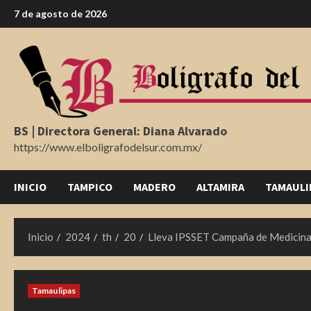
Saltar
7 de agosto de 2026
al
contenido
BS | Directora General: Diana Alvarado
https://www.elboligrafodelsur.com.mx/
INICIO
TAMPICO
MADERO
ALTAMIRA
TAMAULI
Inicio
2024
th
20
Lleva IPSSET Campaña de Medicina
Tamaulipas