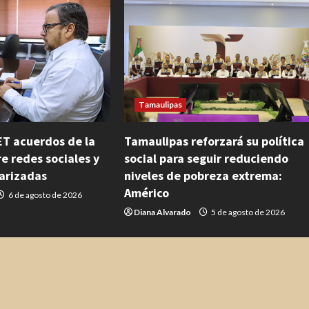
Tamaulipas
ET acuerdos de la
Tamaulipas reforzará su política
 redes sociales y
social para seguir reduciendo
tarizadas
niveles de pobreza extrema:
Américo
6 de agosto de 2026
Diana Alvarado
5 de agosto de 2026