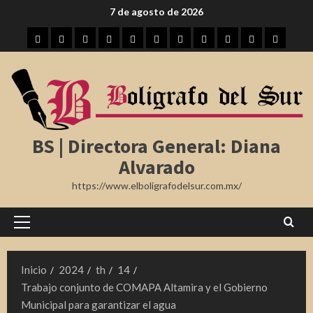
Saltar
7 de agosto de 2026
al
Inicio
Tampico
Madero
Altamira
Tamaulipas
Región
Nota
México
Internacional
Farándula
Deporte
contenido
Roja
BS | Directora General: Diana
Alvarado
https://www.elboligrafodelsur.com.mx/
Menú
principal
Inicio
2024
th
14
Trabajo conjunto de COMAPA Altamira y el Gobierno
Municipal para garantizar el agua