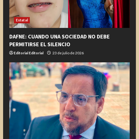
d
o
Estatal
DAFNE: CUANDO UNA SOCIEDAD NO DEBE
PERMITIRSE EL SILENCIO
Editorial Editorial
23 de julio de 2026