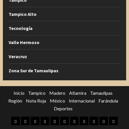
Tampico
Tampico Alto
Tecnología
Valle Hermoso
Veracruz
Zona Sur de Tamaulipas
Inicio
Tampico
Madero
Altamira
Tamaulipas
Región
Nota Roja
México
Internacional
Farándula
Deportes
Inicio
Tampico
Madero
Altamira
Tamaulipas
Región
Nota
México
Internacional
Farándula
Deporte
Roja