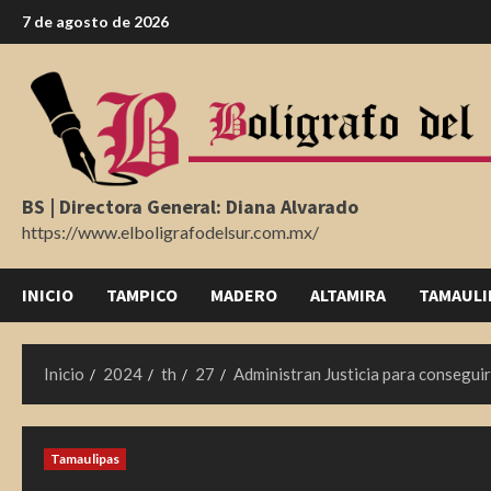
Saltar
7 de agosto de 2026
al
contenido
BS | Directora General: Diana Alvarado
https://www.elboligrafodelsur.com.mx/
INICIO
TAMPICO
MADERO
ALTAMIRA
TAMAULI
Inicio
2024
th
27
Administran Justicia para conseguir
Tamaulipas