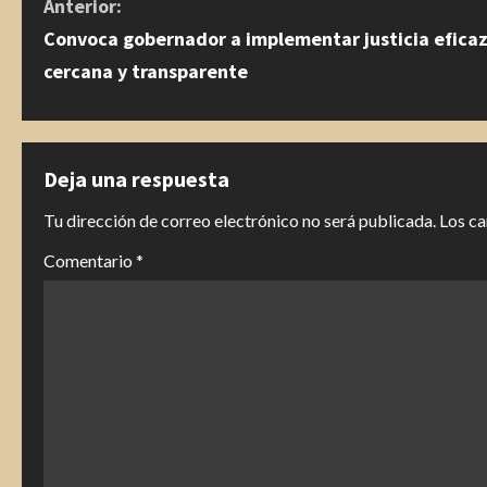
S
Anterior:
Convoca gobernador a implementar justicia eficaz
i
cercana y transparente
g
u
Deja una respuesta
e
Tu dirección de correo electrónico no será publicada.
Los c
l
Comentario
*
e
y
e
n
d