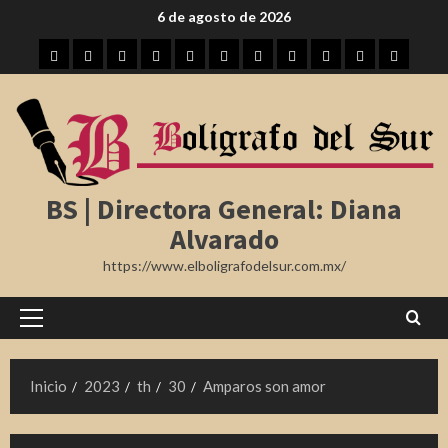
Saltar
6 de agosto de 2026
al
Inicio
Tampico
Madero
Altamira
Tamaulipas
Región
Nota
México
Internacional
Farándula
Deporte
contenido
Roja
BS | Directora General: Diana
Alvarado
https://www.elboligrafodelsur.com.mx/
Menú
principal
Inicio
2023
th
30
Amparos son amor