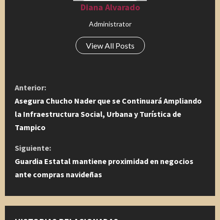
Diana Alvarado
Administrator
View All Posts
S
Anterior:
i
Asegura Chucho Nader que se Continuará Ampliando
la Infraestructura Social, Urbana y Turística de
g
Tampico
u
Siguiente:
Guardia Estatal mantiene proximidad en negocios
e
ante compras navideñas
l
e