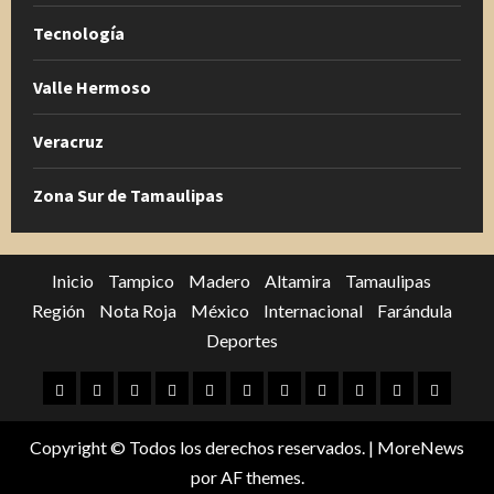
Tecnología
Valle Hermoso
Veracruz
Zona Sur de Tamaulipas
Inicio
Tampico
Madero
Altamira
Tamaulipas
Región
Nota Roja
México
Internacional
Farándula
Deportes
Inicio
Tampico
Madero
Altamira
Tamaulipas
Región
Nota
México
Internacional
Farándula
Deporte
Roja
Copyright © Todos los derechos reservados.
|
MoreNews
por AF themes.