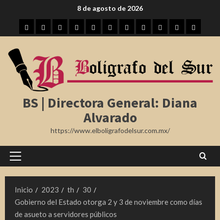
Saltar
8 de agosto de 2026
al
Inicio
Tampico
Madero
Altamira
Tamaulipas
Región
Nota
México
Internacional
Farándula
Deporte
contenido
Roja
BS | Directora General: Diana
Alvarado
https://www.elboligrafodelsur.com.mx/
Menú
principal
Inicio
2023
th
30
Gobierno del Estado otorga 2 y 3 de noviembre como días
de asueto a servidores públicos