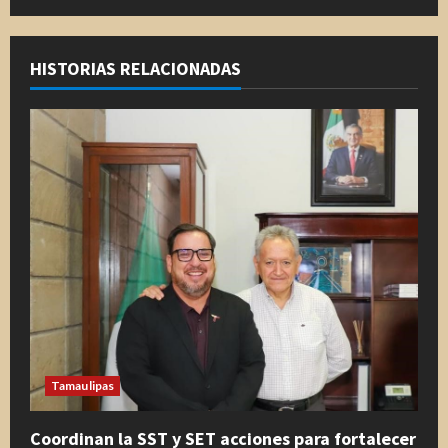
e
l
HISTORIAS RELACIONADAS
e
y
e
n
d
o
Tamaulipas
Coordinan la SST y SET acciones para fortalecer