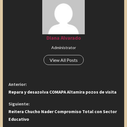
Diana Alvarado
Administrator
View All Posts
S
Anterior:
i
Repara y desazolva COMAPA Altamira pozos de visita
g
Siguiente:
Reitera Chucho Nader Compromiso Total con Sector
u
Educativo