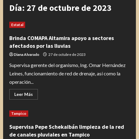
Día:
27 de octubre de 2023
Estatal
Brinda COMAPA Altamira apoyo a sectores
afectados por las lluvias
Diana Alvarado
27 de octubre de 2023
Supervisa gerente del organismo, Ing. Omar Hernández
Leines, funcionamiento de red de drenaje, así como la
operación...
Leer
Leer Más
más
acerca
de
Brinda
Tampico
COMAPA
Altamira
apoyo
Supervisa Pepe Schekaibán limpieza de la red
a
sectores
de canales pluviales en Tampico
afectados