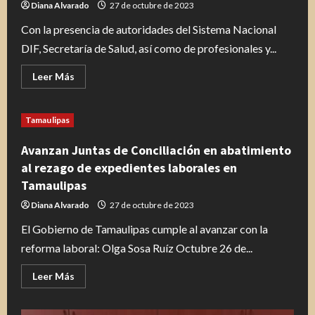
Diana Alvarado
27 de octubre de 2023
Con la presencia de autoridades del Sistema Nacional
DIF, Secretaría de Salud, así como de profesionales y...
Leer
Leer Más
más
acerca
de
Inauguran
Tamaulipas
gobernador
y
presidenta
Avanzan Juntas de Conciliación en abatimiento
del
DIF
al rezago de expedientes laborales en
Tamaulipas
Tamaulipas
el
35
Congreso
Diana Alvarado
27 de octubre de 2023
Nacional
de
El Gobierno de Tamaulipas cumple al avanzar con la
Rehabilitación
y
reforma laboral: Olga Sosa Ruíz Octubre 26 de...
festejan
el
XXXV
Leer
Leer Más
aniversario
más
del
acerca
CREE
de
Avanzan