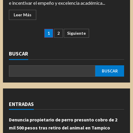
e incentivar el empeño y excelencia académica...
Leer
Leer Más
más
acerca
de
Brinda
Paginación
1
2
Siguiente
Gobierno
de
Chucho
de
Nader
Apoyo
BUSCAR
Total
entradas
a
la
Educación
BUSCAR
ENTRADAS
Denuncia propietario de perro presunto cobro de 2
mil 500 pesos tras retiro del animal en Tampico