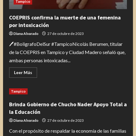
Tampico
COEPRIS confirma la muerte de una femenina
por intoxicación
Diana Alvarado
27 de octubre de 2023
🖊#BoligrafoDelSur #TampicoNicolás Berumen, titular
de la COEPRIS en Tampico y Ciudad Madero señaló que,
ambas personas intoxicadas...
Leer
Leer Más
más
acerca
de
COEPRIS
Tampico
confirma
la
muerte
Brinda Gobierno de Chucho Nader Apoyo Total a
de
una
la Educación
femenina
por
Diana Alvarado
27 de octubre de 2023
intoxicación
Con el propósito de respaldar la economía de las familias