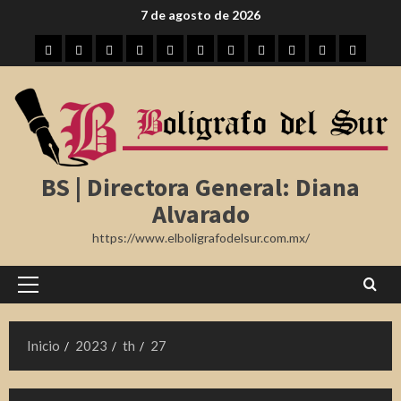
Saltar
7 de agosto de 2026
al
Inicio
Tampico
Madero
Altamira
Tamaulipas
Región
Nota
México
Internacional
Farándula
Deporte
contenido
Roja
BS | Directora General: Diana
Alvarado
https://www.elboligrafodelsur.com.mx/
Menú
principal
Inicio
2023
th
27