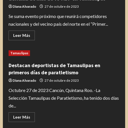
Diana Alvarado
27 de octubre de 2023
Se suma evento próximo que reunirá competidores
nacionales y del vecino país del norte en el “Primer...
Leer
Leer Más
más
acerca
de
Turismo
Tamaulipas
Deportivo
generador
económico
Destacan deportistas de Tamaulipas en
con
derrama
primeros días de paratletismo
de
más
Diana Alvarado
27 de octubre de 2023
de
75
Octubre 27 de 2023 Cancún, Quintana Roo. -La
MDP
en
Selección Tamaulipas de Paratletismo, ha tenido dos días
Tamaulipas
de...
Leer
Leer Más
más
acerca