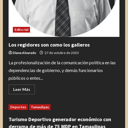
Editorial
Los regidores son como los galleros
Diana Alvarado
27 de octubre de 2023
La profesionalización de la comunicación política en las
dependencias de gobierno, y demás funcionarios
públicos o entes...
Leer
Leer Más
más
acerca
de
Los
Deportes
Tamaulipas
regidores
son
como
Turismo Deportivo generador económico con
los
galleros
derrama de más de 75 MDP en Tamaulipas