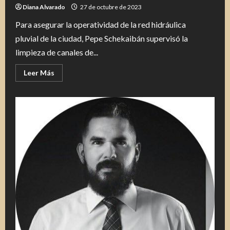
por
Diana Alvarado
27 de octubre de 2023
las
lluvias
Para asegurar la operatividad de la red hidráulica
pluvial de la ciudad, Pepe Schekaibán supervisó la
limpieza de canales de...
Leer
Leer Más
más
acerca
de
Supervisa
Pepe
Schekaibán
limpieza
de
la
red
de
canales
pluviales
en
Tampico