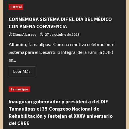
de
Destacan
Estatal
deportistas
de
Tamaulipas
CONMEMORA SISTEMA DIF EL DÍA DEL MÉDICO
en
primeros
CON AMENA CONVIVENCIA
días
de
Diana Alvarado
27 de octubre de 2023
paratletismo
Altamira, Tamaulipas.- Con una emotiva celebración, el
Sistema para el Desarrollo Integral de la Familia (DIF)
en...
Leer
Leer Más
más
acerca
de
CONMEMORA
Tamaulipas
SISTEMA
DIF
EL
Inauguran gobernador y presidenta del DIF
DÍA
DEL
Tamaulipas el 35 Congreso Nacional de
MÉDICO
Rehabilitación y festejan el XXXV aniversario
CON
AMENA
del CREE
CONVIVENCIA