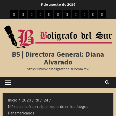
Saltar
9 de agosto de 2026
al
Inicio
Tampico
Madero
Altamira
Tamaulipas
Región
Nota
México
Internacional
Farándula
Deporte
contenido
Roja
BS | Directora General: Diana
Alvarado
https://www.elboligrafodelsur.com.mx/
Menú
principal
Inicio
2023
th
24
México inició con el pie izquierdo en los Juegos
Panamericanos