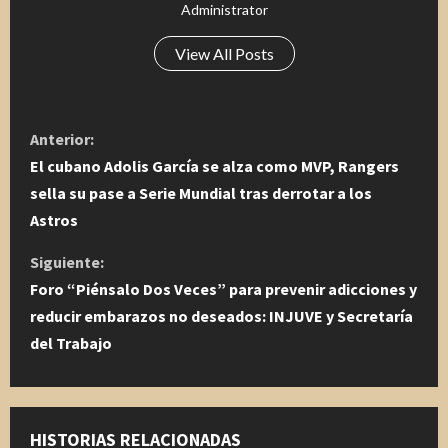
Administrator
View All Posts
S
Anterior:
i
El cubano Adolis García se alza como MVP, Rangers
sella su pase a Serie Mundial tras derrotar a los
g
Astros
u
Siguiente:
Foro “Piénsalo Dos Veces” para prevenir adicciones y
e
reducir embarazos no deseados: INJUVE y Secretaría
l
del Trabajo
e
y
HISTORIAS RELACIONADAS