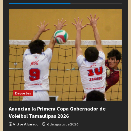
e
n
d
o
Deportes
Anuncian la Primera Copa Gobernador de
Voleibol Tamaulipas 2026
Victor Alvarado
6 de agosto de 2026