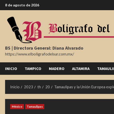
Saltar
8 de agosto de 2026
al
contenido
BS | Directora General: Diana Alvarado
https://www.elboligrafodelsur.com.mx/
INICIO
TAMPICO
MADERO
ALTAMIRA
TAMAULI
Inicio
2023
th
20
Tamaulipas y la Unión Europea expl
México
Tamaulipas