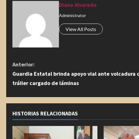
Diana Alvarado
Administrator
View All Posts
S
Anterior:
Guardia Estatal brinda apoyo vial ante volcadura 
i
tráiler cargado de láminas
g
u
HISTORIAS RELACIONADAS
e
l