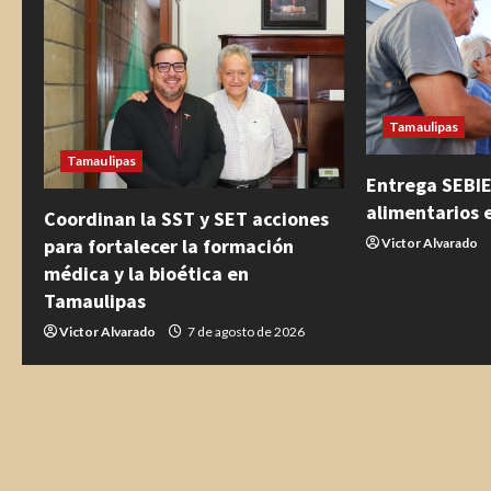
e
y
e
Tamaulipas
n
Tamaulipas
Entrega SEBI
d
alimentarios 
Coordinan la SST y SET acciones
o
para fortalecer la formación
Victor Alvarado
médica y la bioética en
Tamaulipas
Victor Alvarado
7 de agosto de 2026