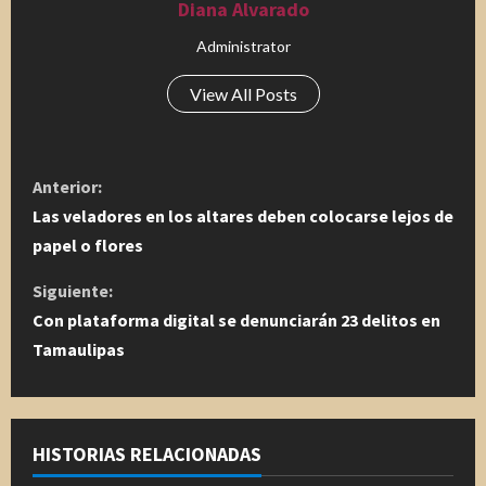
Diana Alvarado
Administrator
View All Posts
S
Anterior:
i
Las veladores en los altares deben colocarse lejos de
papel o flores
g
Siguiente:
u
Con plataforma digital se denunciarán 23 delitos en
Tamaulipas
e
l
e
HISTORIAS RELACIONADAS