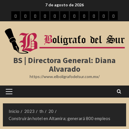
Saltar
7 de agosto de 2026
al
Inicio
Tampico
Madero
Altamira
Tamaulipas
Región
Nota
México
Internacional
Farándula
Deporte
contenido
Roja
BS | Directora General: Diana
Alvarado
https://www.elboligrafodelsur.com.mx/
Menú
principal
Inicio
2023
th
20
Construirán hotel en Altamira; generará 800 empleos