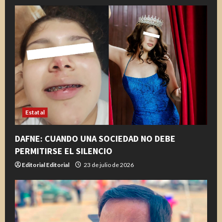
y
e
n
d
o
Estatal
DAFNE: CUANDO UNA SOCIEDAD NO DEBE
PERMITIRSE EL SILENCIO
Editorial Editorial
23 de julio de 2026