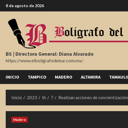
Saltar
8 de agosto de 2026
al
contenido
BS | Directora General: Diana Alvarado
https://www.elboligrafodelsur.com.mx/
INICIO
TAMPICO
MADERO
ALTAMIRA
TAMAULI
Inicio
2023
th
7
Realizan acciones de concientización
Madero