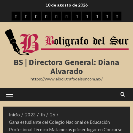
Saltar
10 de agosto de 2026
al
Inicio
Tampico
Madero
Altamira
Tamaulipas
Región
Nota
México
Internacional
Farándula
Deporte
contenido
Roja
BS | Directora General: Diana
Alvarado
https://www.elboligrafodelsur.com.mx/
Menú
principal
Inicio
2023
th
26
Gana estudiante del Colegio Nacional de Educación
Profesional Técnica Matamoros primer lugar en Concurso