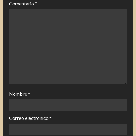
e
Comentario
*
n
d
o
Nombre
*
Correo electrónico
*