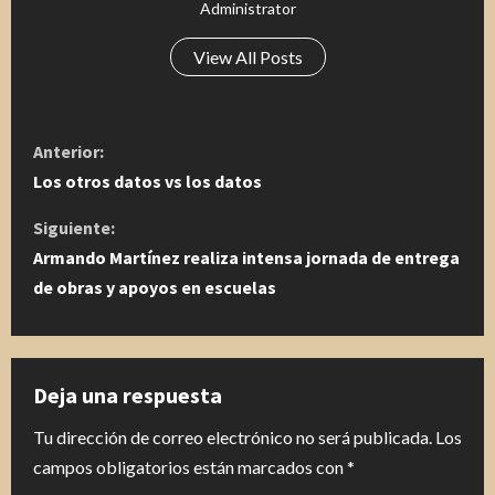
Administrator
View All Posts
S
Anterior:
i
Los otros datos vs los datos
g
Siguiente:
Armando Martínez realiza intensa jornada de entrega
u
de obras y apoyos en escuelas
e
l
Deja una respuesta
e
Tu dirección de correo electrónico no será publicada.
Los
y
campos obligatorios están marcados con
*